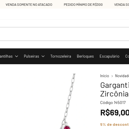
VENDA SOMENTE NO ATACADO
PEDIDO MÍNIMO DE R$300
VENDA SOMEN
antilhas
Pulseiras
Tornozeleira
Berloques
Escapulário
C
Início
Novidad
Garganti
Zircônia
Código
145017
R$69,0
5% de descon