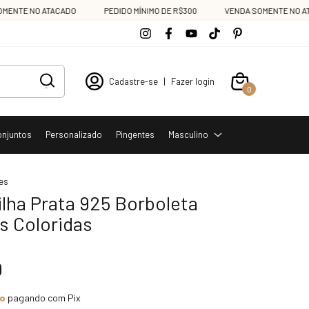
TE NO ATACADO
PEDIDO MÍNIMO DE R$300
VENDA SOMENTE NO ATAC
Cadastre-se
|
Fazer login
0
onjuntos
Personalizado
Pingentes
Masculino
es
lha Prata 925 Borboleta
s Coloridas
0
to
pagando com Pix