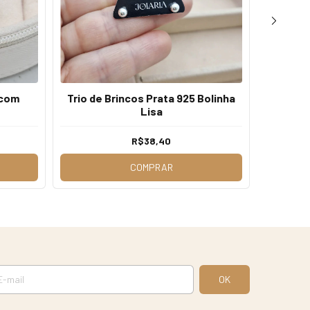
 com
Trio de Brincos Prata 925 Bolinha
Brinc
Lisa
R$38,40
COMPRAR