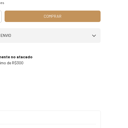
hes
 ENVIO
mente no atacado
nimo de R$300