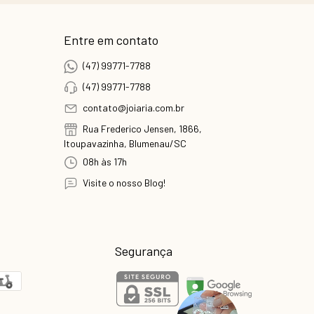
Entre em contato
(47) 99771-7788
(47) 99771-7788
contato@joiaria.com.br
Rua Frederico Jensen, 1866,
Itoupavazinha, Blumenau/SC
08h às 17h
Visite o nosso Blog!
Segurança