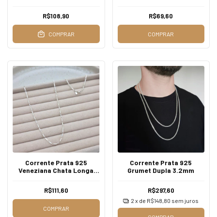
R$108,90
R$69,60
COMPRAR
COMPRAR
Corrente Prata 925
Corrente Prata 925
Veneziana Chata Longa
Grumet Dupla 3.2mm
1,7mm
R$111,60
R$297,60
2
x de
R$148,80
sem juros
COMPRAR