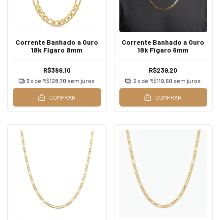
Corrente Banhado a Ouro
Corrente Banhado a Ouro
18k Fígaro 8mm
18k Fígaro 6mm
R$386,10
R$239,20
3
x de
R$128,70
sem juros
2
x de
R$119,60
sem juros
COMPRAR
COMPRAR