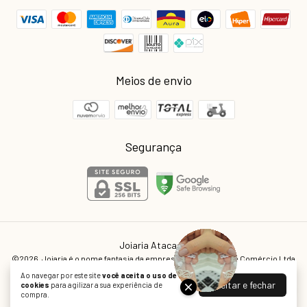
Meios de envio
Segurança
Joiaria Atacado
©2026. Joiaria é o nome fantasia da empresa Real Indústria e Comércio Ltda
- 02773079000119. Todos os direitos reservados.
Ao navegar por este site
você aceita o uso de
Aceitar e fechar
cookies
para agilizar a sua experiência de
compra.