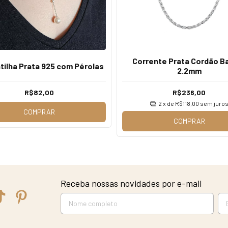
Corrente Prata Cordão B
tilha Prata 925 com Pérolas
2.2mm
R$82,00
R$236,00
2
x de
R$118,00
sem juro
COMPRAR
COMPRAR
Receba nossas novidades por e-mail