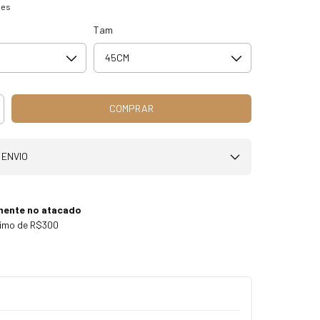
hes
Tam
 ENVIO
mente no atacado
nimo de R$300