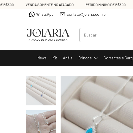
300
VENDA SOMENTE NO ATACADO
PEDIDO MÍNIMO DE R$300
VE
WhatsApp
contato@joiaria.com.br
News
Kit
Anéis
Brincos
Correntes e Garg