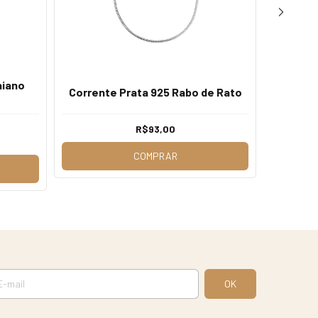
aiano
Corrente Prata 925 Rabo de Rato
Corre
R$93,00
s
COMPRAR