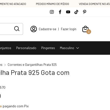
E NO ATACADO
PEDIDO MÍNIMO DE R$300
VENDA SOMENTE NO ATACAD
Cadastre-se
|
Fazer login
0
onjuntos
Personalizado
Pingentes
Masculino
es
Correntes e Gargantilhas Prata 925
ilha Prata 925 Gota com
1570
0
to
pagando com Pix