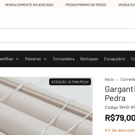
NDA SOMENTE NO ATACADO
PEDIDO MÍNIMO DE R$300
VENDA SOMENT
antilhas
Pulseiras
Tornozeleira
Berloques
Escapulário
C
Início
Corrent
ATENÇÃO, ÚLTIMA PEÇA!
Gargant
Pedra
Código
19410-9
R$79,0
5% de descon