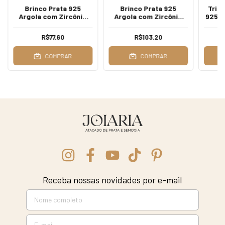
Brinco Prata 925
Brinco Prata 925
Trio
Argola com Zircônia
Argola com Zircônia
925 P
14mm
15mm
R$77,60
R$103,20
COMPRAR
COMPRAR
Receba nossas novidades por e-mail