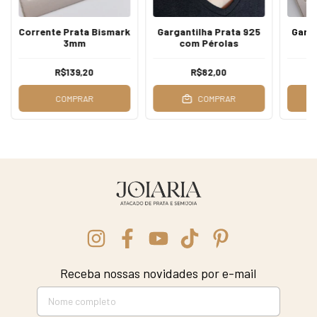
Corrente Prata Bismark
Gargantilha Prata 925
Garga
3mm
com Pérolas
Á
R$139,20
R$82,00
COMPRAR
COMPRAR
Receba nossas novidades por e-mail