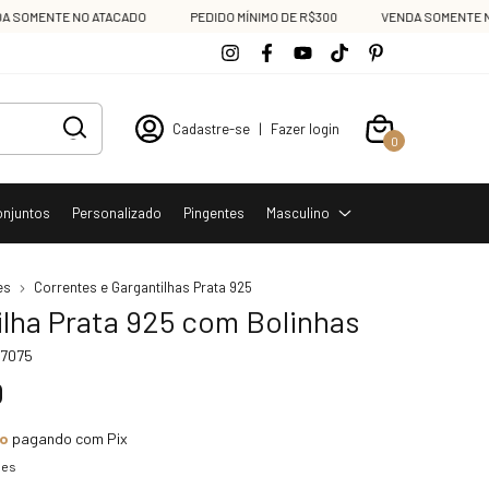
ENTE NO ATACADO
PEDIDO MÍNIMO DE R$300
VENDA SOMENTE NO ATA
Cadastre-se
|
Fazer login
0
onjuntos
Personalizado
Pingentes
Masculino
es
Correntes e Gargantilhas Prata 925
ilha Prata 925 com Bolinhas
7075
0
to
pagando com Pix
hes