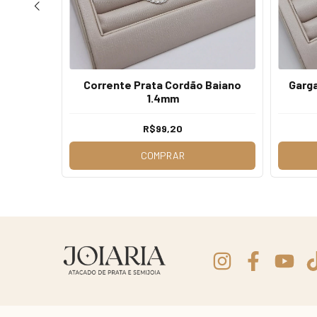
Corrente Prata Cordão Baiano
Garga
m Pérolas
1.4mm
R$99,20
COMPRAR