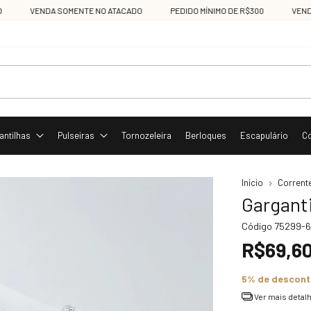
VENDA SOMENTE NO ATACADO
PEDIDO MÍNIMO DE R$300
VENDA SOM
antilhas
Pulseiras
Tornozeleira
Berloques
Escapulário
C
Início
Corrent
Gargant
Código
75299-6
R$69,6
5% de descon
Ver mais detal