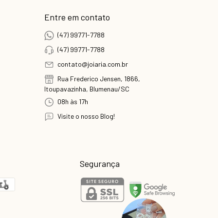
Entre em contato
(47) 99771-7788
(47) 99771-7788
contato@joiaria.com.br
Rua Frederico Jensen, 1866,
Itoupavazinha, Blumenau/SC
08h às 17h
Visite o nosso Blog!
Segurança