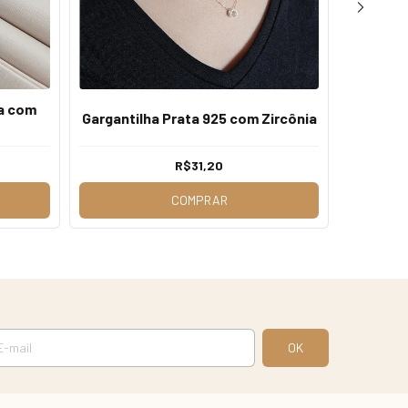
ta com
Corrent
Gargantilha Prata 925 com Zircônia
R$31,20
COMPRAR