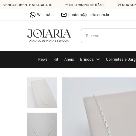
NDA SOMENTE NO ATACADO
PEDIDO MÍNIMO DE R$300
VENDA SOMENTE
WhatsApp
contato@joiaria.com.br
News
Kit
Anéis
Brincos
Correntes e Garg