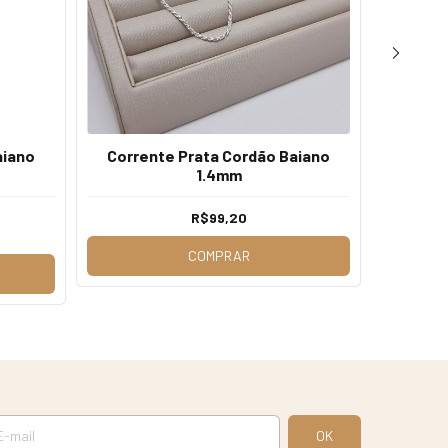
aiano
Corrente Prata Cordão Baiano
Gargan
1.4mm
R$99,20
s
COMPRAR