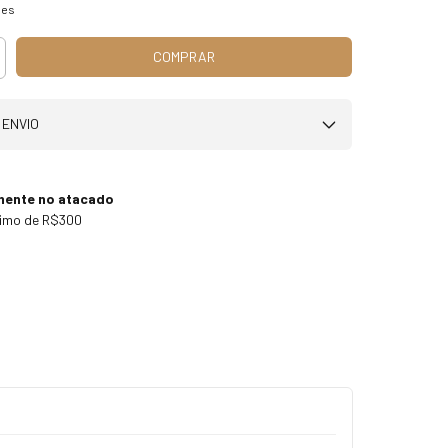
hes
 ENVIO
mente no atacado
nimo de R$300