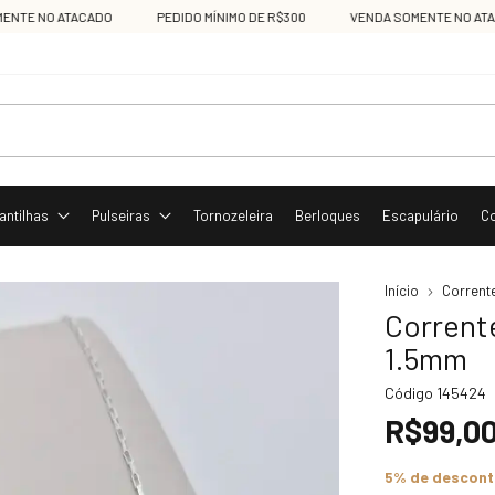
 NO ATACADO
PEDIDO MÍNIMO DE R$300
VENDA SOMENTE NO ATACAD
antilhas
Pulseiras
Tornozeleira
Berloques
Escapulário
C
Início
Corrent
Corrent
1.5mm
Código
145424
R$99,0
5% de descon