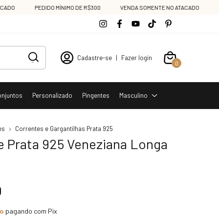
O
PEDIDO MÍNIMO DE R$300
VENDA SOMENTE NO ATACADO
PEDI
Cadastre-se
|
Fazer login
0
onjuntos
Personalizado
Pingentes
Masculino
es
Correntes e Gargantilhas Prata 925
e Prata 925 Veneziana Longa
0
to
pagando com Pix