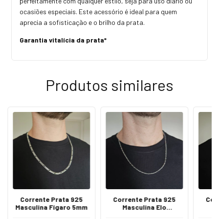
perfeitamente com qualquer estilo, seja para uso diário ou
ocasiões especiais. Este acessório é ideal para quem
aprecia a sofisticação e o brilho da prata.
Garantia vitalícia da prata*
Produtos similares
Corrente Prata 925
Corrente Prata 925
Cor
Masculina Fígaro 5mm
Masculina Elo
M
Quadrado 2mm
Q