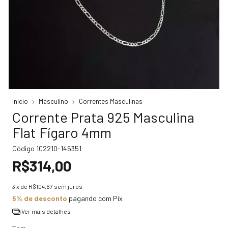
Início
Masculino
Correntes Masculinas
Corrente Prata 925 Masculina
Flat Fígaro 4mm
Código
102210-145351
R$314,00
3
x de
R$104,67
sem juros
5% de desconto
pagando com Pix
Ver mais detalhes