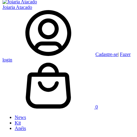
Joiaria Atacado
Cadastre-se
|
Fazer
login
0
News
Kit
Anéis