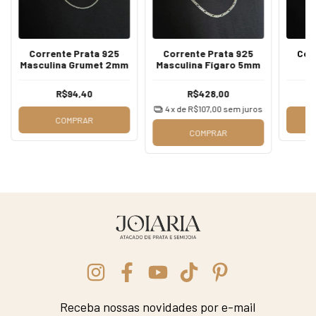
Corrente Prata 925
Corrente Prata 925
Cor
Masculina Grumet 2mm
Masculina Fígaro 5mm
M
Q
R$94,40
R$428,00
4
x de
R$107,00
sem juros
COMPRAR
COMPRAR
Receba nossas novidades por e-mail