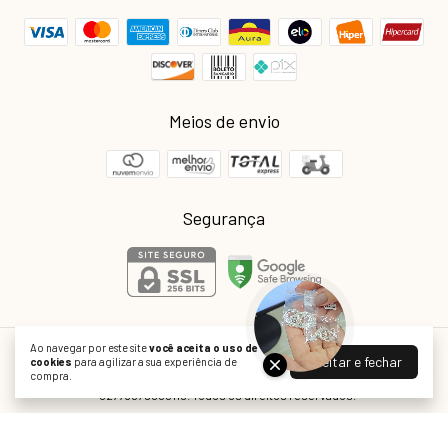
Meios de envio
Segurança
Ao navegar por este site
você aceita o uso de
Joiaria Atacado
Aceitar e fechar
cookies
para agilizar a sua experiência de
compra.
©2026. Joiaria é o nome fantasia da empresa Real Indústria e Comércio Ltda
- 02773079000119. Todos os direitos reservados.