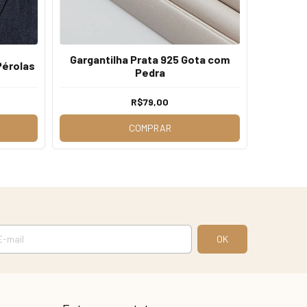
Gargantilha Prata 925 Gota com
Corre
Pérolas
Pedra
R$79,00
COMPRAR