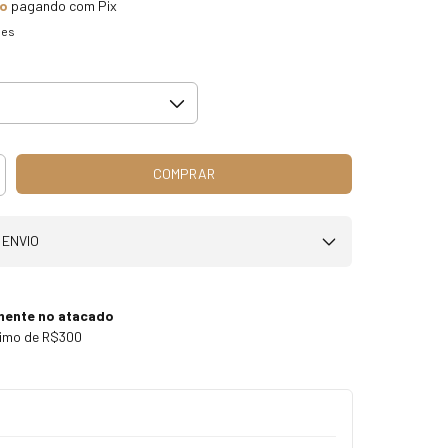
to
pagando com Pix
hes
 ENVIO
mente no atacado
nimo de R$300