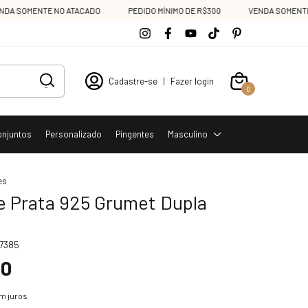
SOMENTE NO ATACADO
PEDIDO MÍNIMO DE R$300
VENDA SOMENTE NO 
Cadastre-se
|
Fazer login
0
onjuntos
Personalizado
Pingentes
Masculino
es
e Prata 925 Grumet Dupla
7385
60
m juros