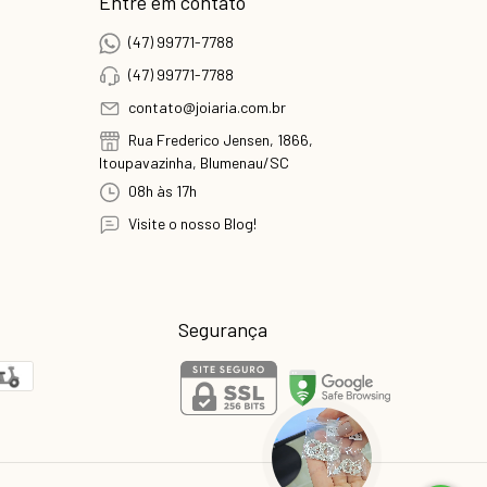
Entre em contato
(47) 99771-7788
(47) 99771-7788
contato@joiaria.com.br
Rua Frederico Jensen, 1866,
Itoupavazinha, Blumenau/SC
08h às 17h
Visite o nosso Blog!
Segurança