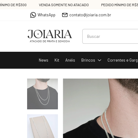
O DE R$300
VENDA SOMENTE NO ATACADO
PEDIDO MÍNIMO DE R$300
WhatsApp
contato@joiaria.com.br
News
Kit
Anéis
Brincos
Correntes e Garg