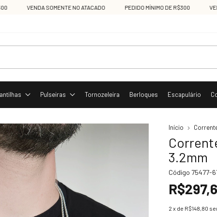
VENDA SOMENTE NO ATACADO
PEDIDO MÍNIMO DE R$300
VENDA 
antilhas
Pulseiras
Tornozeleira
Berloques
Escapulário
C
Início
Corrent
Corrent
3.2mm
Código
75477-6
R$297,
2
x de
R$148,80
se