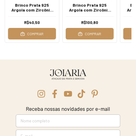
Brinco Prata 925
Brinco Prata 925
Br
Argola com Zircônia
Argola com Zircônia
Argo
12mm
17mm
R$40,50
R$100,80
COMPRAR
COMPRAR
Receba nossas novidades por e-mail