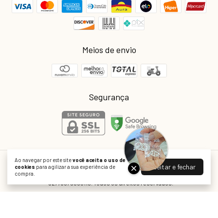
Meios de envio
Segurança
Ao navegar por este site
você aceita o uso de
Joiaria Atacado
Aceitar e fechar
cookies
para agilizar a sua experiência de
compra.
©2026. Joiaria é o nome fantasia da empresa Real Indústria e Comércio Ltda
- 02773079000119. Todos os direitos reservados.