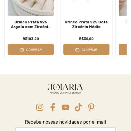
Brinco Prata 925
Brinco Prata 925 Gota
Br
Argola com Zircônia
Zircônia Médio
15mm
R$103,20
R$39,00
COMPRAR
COMPRAR
Receba nossas novidades por e-mail