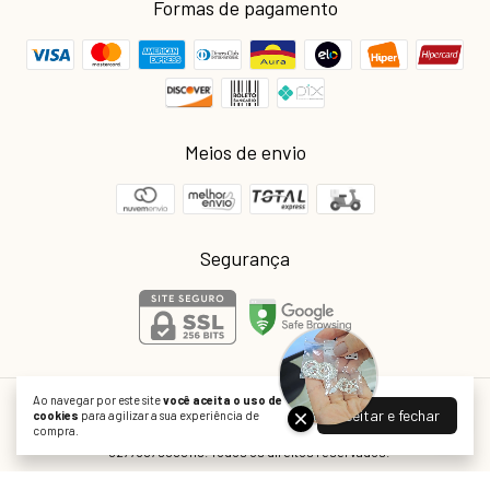
Formas de pagamento
Meios de envio
Segurança
Ao navegar por este site
você aceita o uso de
Joiaria Atacado
Aceitar e fechar
cookies
para agilizar a sua experiência de
compra.
©2026. Joiaria é o nome fantasia da empresa Real Indústria e Comércio Ltda
- 02773079000119. Todos os direitos reservados.